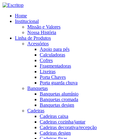
Home
Institucional
Missão e Valores
Nossa História
Linha de Produtos
Acessórios
Apoio para pés
Calculadoras
Cofres
Fragmentadoras
Lixeiras
Porta Chaves
Porta guarda chuva
Banquetas
Banquetas alumínio
Banquetas cromada
Banquetas design
Cadeiras
Cadeiras caixa
Cadeiras cozinha/jantar
Cadeiras decorativa/recepção
Cadeiras design
Cadeiras fixas