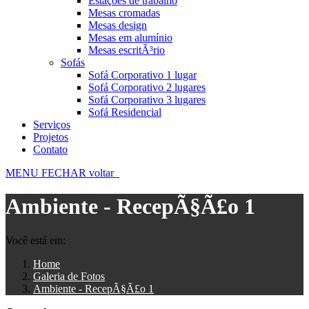
Estações de trabalho
Mesas cromadas
Mesas design
Mesas em alumínio
Mesas escritÃ³rio
Sofás
Sofá Corporativo 1 lugar
Sofá Corporativo 2 lugares
Sofá Corporativo 3 lugares
Sofá Residencial
Serviços
Projetos
Contato
MENU
FECHAR
voltar
Ambiente - RecepÃ§Ã£o 1
Você está em:
Home
Galeria de Fotos
Ambiente - RecepÃ§Ã£o 1