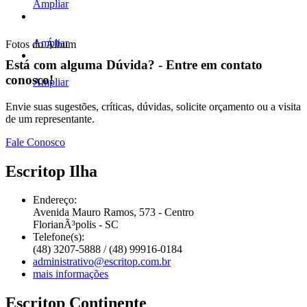
Ampliar
Ampliar
Fotos do Álbum
Está com alguma
Dúvida?
- Entre em contato
conosco!
Ampliar
Envie suas sugestões, críticas, dúvidas, solicite orçamento ou a visita
de um representante.
Fale Conosco
Escritop Ilha
Endereço:
Avenida Mauro Ramos, 573 - Centro
FlorianÃ³polis - SC
Telefone(s):
(48) 3207-5888 / (48) 99916-0184
administrativo@escritop.com.br
mais informações
Escritop Continente