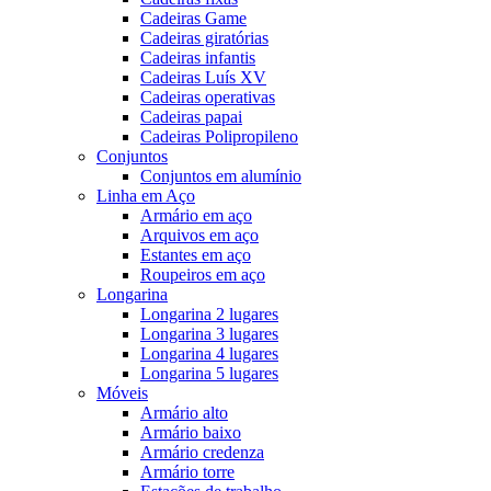
Cadeiras Game
Cadeiras giratórias
Cadeiras infantis
Cadeiras Luís XV
Cadeiras operativas
Cadeiras papai
Cadeiras Polipropileno
Conjuntos
Conjuntos em alumínio
Linha em Aço
Armário em aço
Arquivos em aço
Estantes em aço
Roupeiros em aço
Longarina
Longarina 2 lugares
Longarina 3 lugares
Longarina 4 lugares
Longarina 5 lugares
Móveis
Armário alto
Armário baixo
Armário credenza
Armário torre