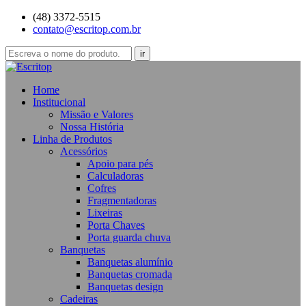
(48) 3372-5515
contato@escritop.com.br
Home
Institucional
Missão e Valores
Nossa História
Linha de Produtos
Acessórios
Apoio para pés
Calculadoras
Cofres
Fragmentadoras
Lixeiras
Porta Chaves
Porta guarda chuva
Banquetas
Banquetas alumínio
Banquetas cromada
Banquetas design
Cadeiras