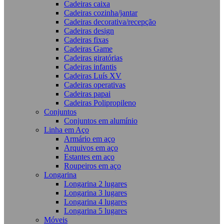
Cadeiras caixa
Cadeiras cozinha/jantar
Cadeiras decorativa/recepção
Cadeiras design
Cadeiras fixas
Cadeiras Game
Cadeiras giratórias
Cadeiras infantis
Cadeiras Luís XV
Cadeiras operativas
Cadeiras papai
Cadeiras Polipropileno
Conjuntos
Conjuntos em alumínio
Linha em Aço
Armário em aço
Arquivos em aço
Estantes em aço
Roupeiros em aço
Longarina
Longarina 2 lugares
Longarina 3 lugares
Longarina 4 lugares
Longarina 5 lugares
Móveis