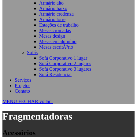
Armário alto
Armário baixo
Armário credenza
Armário torre
Estações de trabalho
Mesas cromadas
Mesas design
Mesas em alumínio
Mesas escritÃ³rio
Sofás
Sofá Corporativo 1 lugar
Sofá Corporativo 2 lugares
Sofá Corporativo 3 lugares
Sofá Residencial
Serviços
Projetos
Contato
MENU
FECHAR
voltar
Fragmentadoras
Acessórios