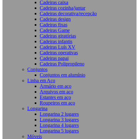
Cadeiras caixa
Cadeiras cozinha/jantar
Cadeiras decorativa/recepção
Cadeiras design
Cadeiras fixas
Cadeiras Game
Cadeiras giratórias
Cadeiras infantis
Cadeiras Luís XV
Cadeiras operativas
Cadeiras papai
Cadeiras Polipropileno
Conjuntos
Conjuntos em alumínio
Linha em Aço
Armário em aço
Arquivos em aço
Estantes em aço
Roupeiros em aço
Longarina
Longarina 2 lugares
Longarina 3 lugares
Longarina 4 lugares
Longarina 5 lugares
Móveis