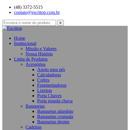
(48) 3372-5515
contato@escritop.com.br
Home
Institucional
Missão e Valores
Nossa História
Linha de Produtos
Acessórios
Apoio para pés
Calculadoras
Cofres
Fragmentadoras
Lixeiras
Porta Chaves
Porta guarda chuva
Banquetas
Banquetas alumínio
Banquetas cromada
Banquetas design
Cadeiras