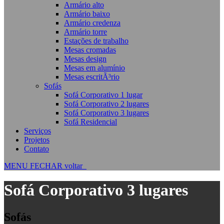
Armário alto
Armário baixo
Armário credenza
Armário torre
Estações de trabalho
Mesas cromadas
Mesas design
Mesas em alumínio
Mesas escritÃ³rio
Sofás
Sofá Corporativo 1 lugar
Sofá Corporativo 2 lugares
Sofá Corporativo 3 lugares
Sofá Residencial
Serviços
Projetos
Contato
MENU
FECHAR
voltar
Sofá Corporativo 3 lugares
Sofás