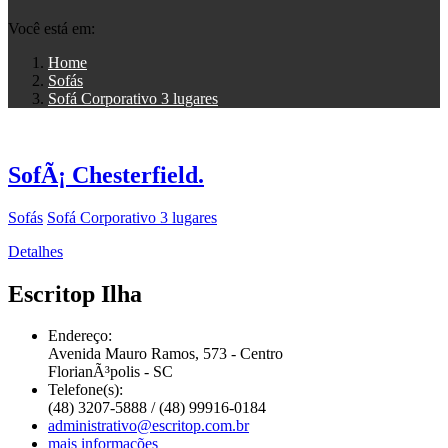
Você está em:
Home
Sofás
Sofá Corporativo 3 lugares
SofÃ¡ Chesterfield.
Sofás
Sofá Corporativo 3 lugares
Detalhes
Escritop Ilha
Endereço:
Avenida Mauro Ramos, 573 - Centro
FlorianÃ³polis - SC
Telefone(s):
(48) 3207-5888 / (48) 99916-0184
administrativo@escritop.com.br
mais informações