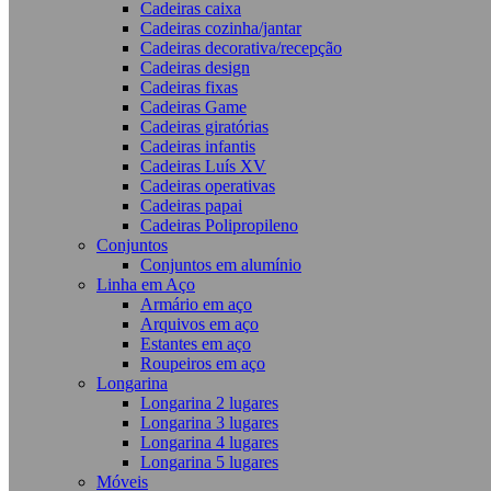
Cadeiras caixa
Cadeiras cozinha/jantar
Cadeiras decorativa/recepção
Cadeiras design
Cadeiras fixas
Cadeiras Game
Cadeiras giratórias
Cadeiras infantis
Cadeiras Luís XV
Cadeiras operativas
Cadeiras papai
Cadeiras Polipropileno
Conjuntos
Conjuntos em alumínio
Linha em Aço
Armário em aço
Arquivos em aço
Estantes em aço
Roupeiros em aço
Longarina
Longarina 2 lugares
Longarina 3 lugares
Longarina 4 lugares
Longarina 5 lugares
Móveis