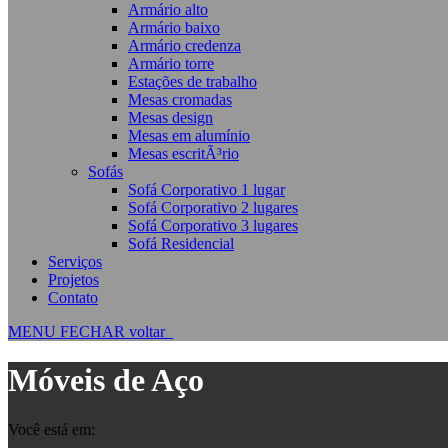
Armário alto
Armário baixo
Armário credenza
Armário torre
Estações de trabalho
Mesas cromadas
Mesas design
Mesas em alumínio
Mesas escritÃ³rio
Sofás
Sofá Corporativo 1 lugar
Sofá Corporativo 2 lugares
Sofá Corporativo 3 lugares
Sofá Residencial
Serviços
Projetos
Contato
MENU
FECHAR
voltar
Móveis de Aço
Você está em: