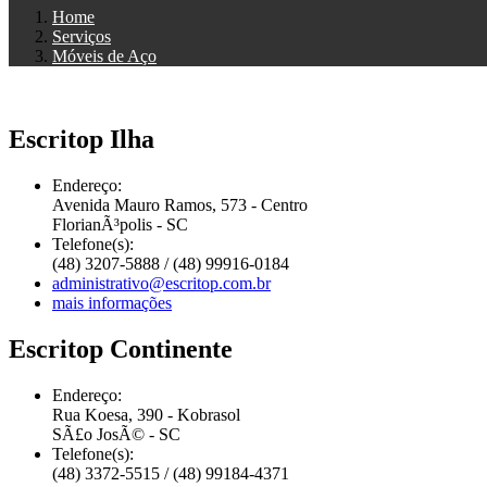
Home
Serviços
Móveis de Aço
Escritop Ilha
Endereço:
Avenida Mauro Ramos, 573 - Centro
FlorianÃ³polis - SC
Telefone(s):
(48) 3207-5888 / (48) 99916-0184
administrativo@escritop.com.br
mais informações
Escritop Continente
Endereço:
Rua Koesa, 390 - Kobrasol
SÃ£o JosÃ© - SC
Telefone(s):
(48) 3372-5515 / (48) 99184-4371