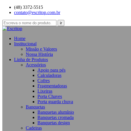
(48) 3372-5515
contato@escritop.com.br
Home
Institucional
Missão e Valores
Nossa História
Linha de Produtos
Acessórios
Apoio para pés
Calculadoras
Cofres
Fragmentadoras
Lixeiras
Porta Chaves
Porta guarda chuva
Banquetas
Banquetas alumínio
Banquetas cromada
Banquetas design
Cadeiras