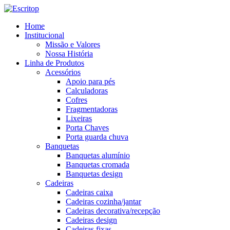
Home
Institucional
Missão e Valores
Nossa História
Linha de Produtos
Acessórios
Apoio para pés
Calculadoras
Cofres
Fragmentadoras
Lixeiras
Porta Chaves
Porta guarda chuva
Banquetas
Banquetas alumínio
Banquetas cromada
Banquetas design
Cadeiras
Cadeiras caixa
Cadeiras cozinha/jantar
Cadeiras decorativa/recepção
Cadeiras design
Cadeiras fixas