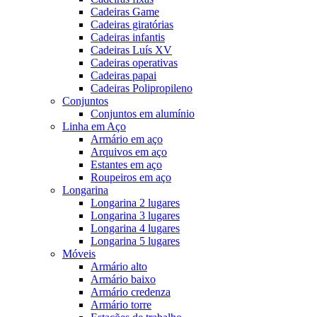
Cadeiras Game
Cadeiras giratórias
Cadeiras infantis
Cadeiras Luís XV
Cadeiras operativas
Cadeiras papai
Cadeiras Polipropileno
Conjuntos
Conjuntos em alumínio
Linha em Aço
Armário em aço
Arquivos em aço
Estantes em aço
Roupeiros em aço
Longarina
Longarina 2 lugares
Longarina 3 lugares
Longarina 4 lugares
Longarina 5 lugares
Móveis
Armário alto
Armário baixo
Armário credenza
Armário torre