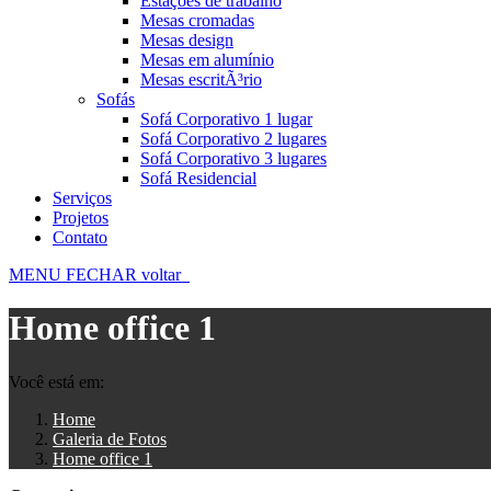
Estações de trabalho
Mesas cromadas
Mesas design
Mesas em alumínio
Mesas escritÃ³rio
Sofás
Sofá Corporativo 1 lugar
Sofá Corporativo 2 lugares
Sofá Corporativo 3 lugares
Sofá Residencial
Serviços
Projetos
Contato
MENU
FECHAR
voltar
Home office 1
Você está em:
Home
Galeria de Fotos
Home office 1